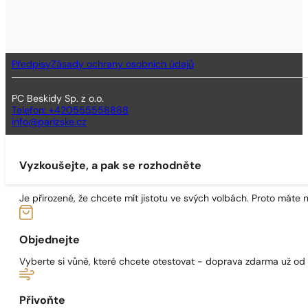
Předpisy
Zásady ochrany osobních údajů
PC Beskidy Sp. z o.o.
Telefon: +420555558888
info@parizske.cz
Vyzkoušejte, a pak se rozhodněte
Je přirozené, že chcete mít jistotu ve svých volbách. Proto máte
Objednejte
Vyberte si vůně, které chcete otestovat - doprava zdarma už od
Přivoňte