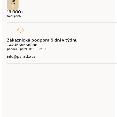
19 000+
Sledujících
Zákaznická podpora 5 dní v týdnu
+420555558888
pondělí – pátek:
9:00 - 15:30
info@parizske.cz