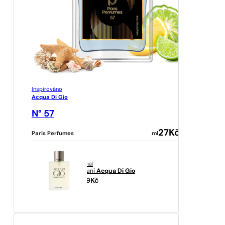
Inspirováno
Acqua Di Gio
N° 57
27
Kč
Paris Perfumes
ml
originál
Armani
Acqua Di Gio
2109
Kč