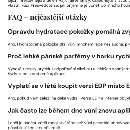
jejich intenzivnější a déle trvající alternativy. Objednejte si svo
vlastní kůži. Přesvědčte se, jak příjemné je vonět po mnoho hodi
FAQ – nejčastější otázky
Opravdu hydratace pokožky pomáhá zvý
Ano. Hydratovaná pokožka drží vůni mnohem lépe než suchá, prot
Proč lehké pánské parfémy v horku rychl
Vysoké teploty urychlují odpařování alkoholu a lehkých vonnýc
hydratace a vrstvené aplikace.
Vyplatí se v létě koupit verzi EDP místo 
Ano, pokud vám záleží na delší výdrži. Verze EDP a Intense obvyk
Jak často lze během dne vůni znovu apl
Lepší je nanést větší množství ráno než vůni neustále obnovovat
působit těžce a nepříjemně.