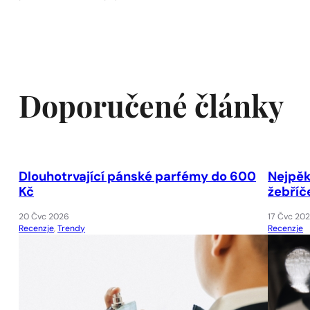
Doporučené články
Dlouhotrvající pánské parfémy do 600
Nejpěk
Kč
žebříč
20 Čvc 2026
17 Čvc 20
Recenzje
,
Trendy
Recenzje