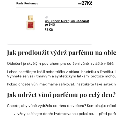
27
Kč
Paris Perfumes
ml
originál
Maison Francis Kurkdjian
Baccarat
Rouge 540
10273
Kč
Jak prodloužit výdrž parfému na obl
Oblečení je skvělým povrchem pro udržení vůně, zvláště v létě.
Lehce nastříkejte košili nebo tričko v oblasti hrudníku a límečku
Vyhněte se však tmavým a syntetickým látkám, protože mohou
Pokud chcete vůni maximálně zafixovat, nastříkejte také šátek 
Jak udržet vůni parfému po celý den?
Chcete, aby vůně vydržela od rána do večera? Kombinujte někol
vždy začínejte dobře hydratovanou pokožkou – před pa