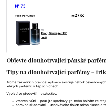
N° 73
27
Kč
Paris Perfumes
ml
originál
Dior
Dior | Sauvage EDP
2283
Kč
Objevte dlouhotrvající pánské parfém
Tipy na dlouhotrvající parfémy – tri
Kromě základních pravidel aplikace existuje několik osvědčených
lehkých parfémů v teplých dnech.
Vyplatí se především vyzkoušet:
vrstvení vůní – použijte sprchový gel nebo balzám ze ste
správné skladování – uchovávejte flakon mimo slunce a te