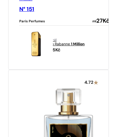
N° 151
27
Kč
Paris Perfumes
ml
originál
Paco Rabanne
1 Million
2225
Kč
4.72