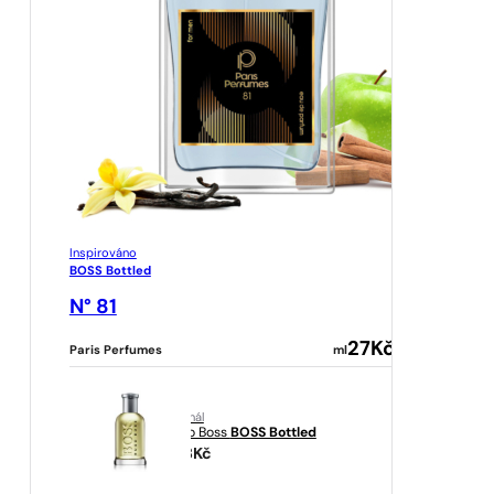
Inspirováno
BOSS Bottled
N° 81
27
Kč
Paris Perfumes
ml
originál
Hugo Boss
BOSS Bottled
998
Kč