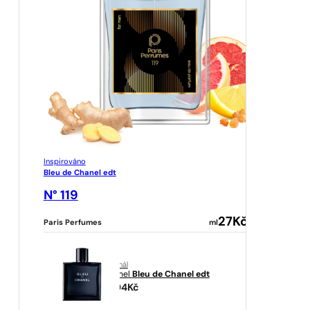
Inspirováno
Bleu de Chanel edt
N° 119
27
Kč
Paris Perfumes
ml
originál
Chanel
Bleu de Chanel edt
3204
Kč