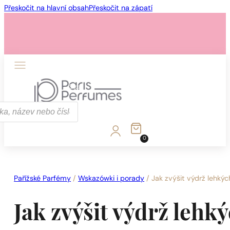
Přeskočit na hlavní obsah
Přeskočit na zápatí
1 - 3 ks
4 ks za
1 Kč!
0
1 - 3 ks
4 ks za
1 Kč!
Pařížské Parfémy
/
Wskazówki i porady
/
Jak zvýšit výdrž lehký
Jak zvýšit výdrž leh