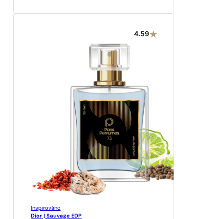
4.59
Inspirováno
Dior | Sauvage EDP