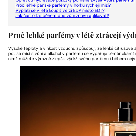
Opravdu hydratace pokožky pomáhá zvýšit výdrž parfému?
Proč lehké pánské parfémy v horku rychleji mizí?
Vyplatí se v létě koupit verzi EDP místo EDT?
Jak často lze během dne vůni znovu aplikovat?
Proč lehké parfémy v létě ztrácejí výd
Vysoké teploty a vlhkost vzduchu způsobují, že lehké citrusové a
pot se mísí s vůní a alkohol v parfému se vypařuje téměř okamži
nimž můžete výrazně zlepšit výdrž svého parfému i během nejvě