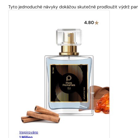
Tyto jednoduché návyky dokážou skutečně prodloužit výdrž parf
4.80
Inspirováno
1 Million