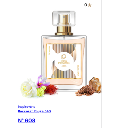
0
Inspirováno
Baccarat Rouge 540
N° 608