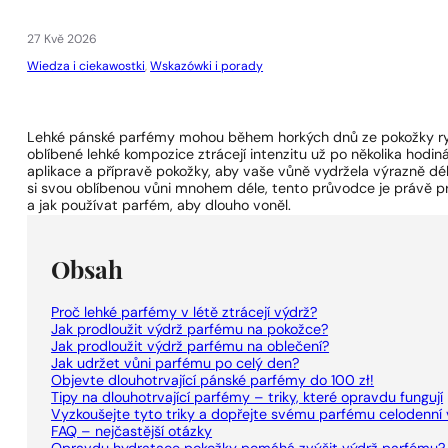
1 - 3 ks
4 ks za
1 Kč!
27 Kvě 2026
Wiedza i ciekawostki
,
Wskazówki i porady
Lehké pánské parfémy mohou během horkých dnů ze pokožky rychl
oblíbené lehké kompozice ztrácejí intenzitu už po několika hodi
aplikace a přípravě pokožky, aby vaše vůně vydržela výrazně dél
si svou oblíbenou vůni mnohem déle, tento průvodce je právě pr
a jak používat parfém, aby dlouho voněl.
Obsah
Proč lehké parfémy v létě ztrácejí výdrž?
Jak prodloužit výdrž parfému na pokožce?
Jak prodloužit výdrž parfému na oblečení?
Jak udržet vůni parfému po celý den?
Objevte dlouhotrvající pánské parfémy do 100 zł!
Tipy na dlouhotrvající parfémy – triky, které opravdu fungují
Vyzkoušejte tyto triky a dopřejte svému parfému celodenní 
FAQ – nejčastější otázky