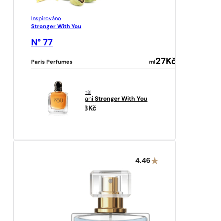
Inspirováno
Stronger With You
N° 77
27
Kč
Paris Perfumes
ml
originál
Armani
Stronger With You
2313
Kč
4.46