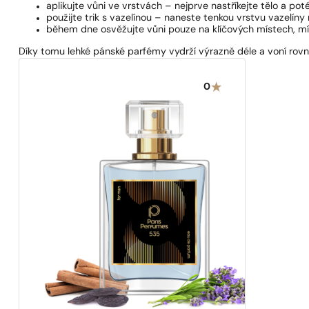
aplikujte vůni ve vrstvách – nejprve nastříkejte tělo a po
použijte trik s vazelínou – naneste tenkou vrstvu vazelíny
během dne osvěžujte vůni pouze na klíčových místech, mí
Díky tomu lehké pánské parfémy vydrží výrazně déle a voní rov
0