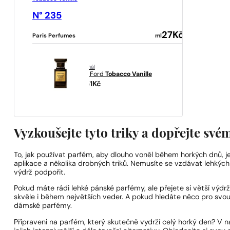
N° 235
27
Kč
Paris Perfumes
ml
originál
Tom Ford
Tobacco Vanille
6451
Kč
Vyzkoušejte tyto triky a dopřejte sv
To, jak používat parfém, aby dlouho voněl během horkých dnů, 
aplikace a několika drobných triků. Nemusíte se vzdávat lehkých 
výdrž podpořit.
Pokud máte rádi lehké pánské parfémy, ale přejete si větší výdr
skvěle i během největších veder. A pokud hledáte něco pro svou 
dámské parfémy.
Připraveni na parfém, který skutečně vydrží celý horký den? V n