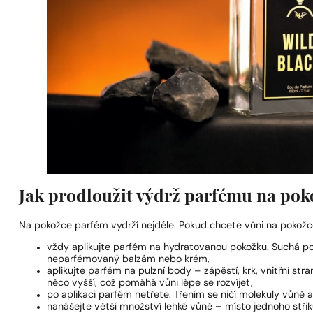
Jak prodloužit výdrž parfému na pok
Na pokožce parfém vydrží nejdéle. Pokud chcete vůni na pokožce 
vždy aplikujte parfém na hydratovanou pokožku. Suchá poko
neparfémovaný balzám nebo krém,
aplikujte parfém na pulzní body – zápěstí, krk, vnitřní str
něco vyšší, což pomáhá vůni lépe se rozvíjet,
po aplikaci parfém netřete. Třením se ničí molekuly vůně a 
nanášejte větší množství lehké vůně – místo jednoho střiku