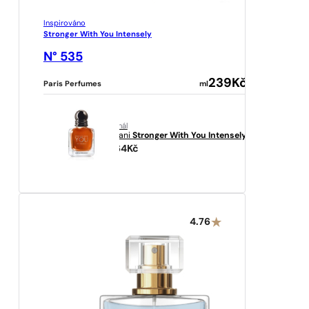
Inspirováno
Stronger With You Intensely
N° 535
239
Kč
Paris Perfumes
ml
originál
Armani
Stronger With You Intensely
5864
Kč
4.76