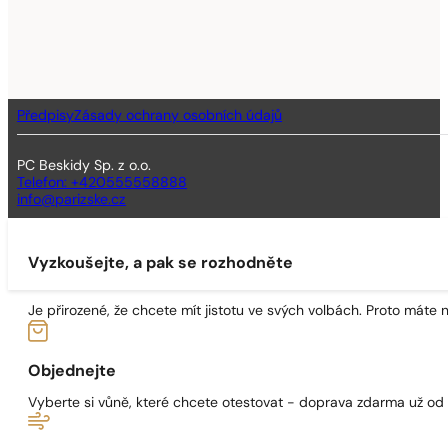
Předpisy
Zásady ochrany osobních údajů
PC Beskidy Sp. z o.o.
Telefon: +420555558888
info@parizske.cz
Vyzkoušejte, a pak se rozhodněte
Je přirozené, že chcete mít jistotu ve svých volbách. Proto máte
Objednejte
Vyberte si vůně, které chcete otestovat - doprava zdarma už od