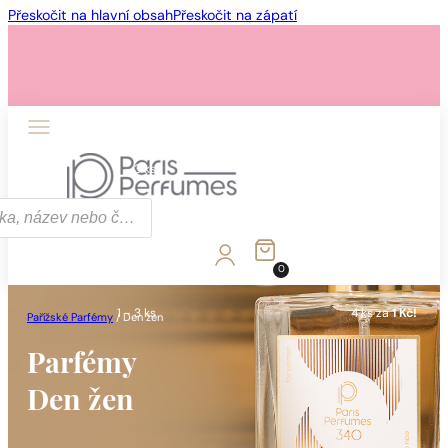
Přeskočit na hlavní obsah
Přeskočit na zápatí
1 - 3 ks
4 ks za
1 Kč!
0
1 - 3 ks
4 ks za
1 Kč!
Pařížské Parfémy
/
Den žen
Parfémy
Den žen