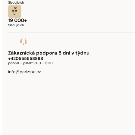
Sledujících
19 000+
Sledujících
Zákaznická podpora 5 dní v týdnu
+420555558888
pondělí – pátek:
9:00 - 15:30
info@parizske.cz