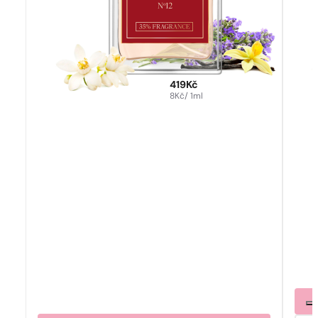
419
Kč
8
Kč
/ 1ml