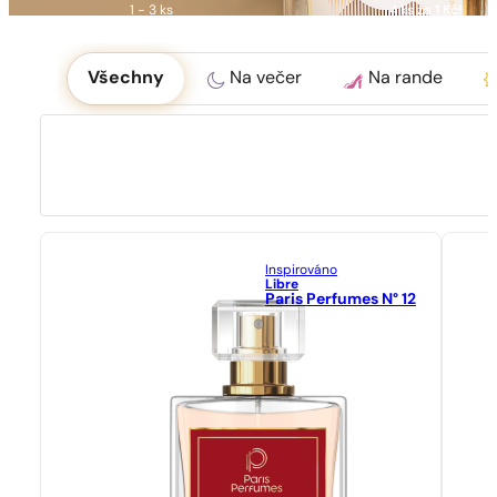
1 - 3 ks
4 ks za
1 Kč!
Okoliczność
Všechny
Na večer
Na rande
Inspirováno
Libre
Paris Perfumes N° 12