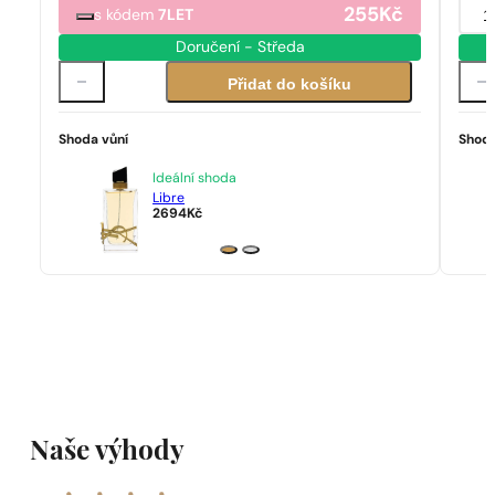
255
Kč
1
s kódem
7LET
Doručení - Středa
Přidat do košíku
Shoda vůní
Shoda
Ideální shoda
Libre
2694
Kč
Naše výhody